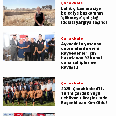
Çanakkale
Lahit çıkan araziye
belediye başkanının
‘çökmeye' çalıştığı
iddiası yargıya taşındı
Çanakkale
Ayvacık’ta yaşanan
depremlerde evini
kaybedenler için
hazırlanan 92 konut
daha sahiplerine
kavuştu
Çanakkale
2025 .Çanakkale 671.
Tarihi Çardak Yağlı
Pehlivan Güreşleri'nde
Başpehlivan Kim Oldu!