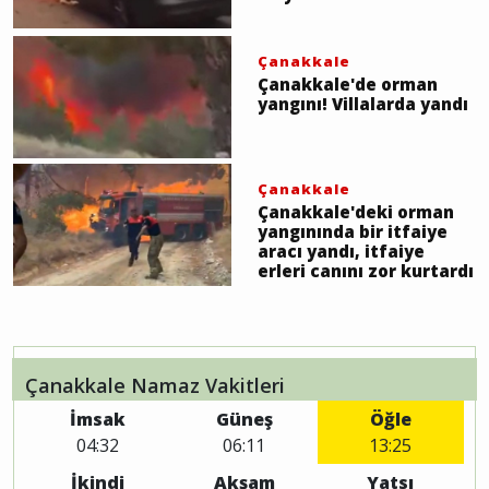
Çanakkale
Çanakkale'de orman
yangını! Villalarda yandı
Çanakkale
Çanakkale'deki orman
yangınında bir itfaiye
aracı yandı, itfaiye
erleri canını zor kurtardı
Çanakkale Namaz Vakitleri
İmsak
Güneş
Öğle
04:32
06:11
13:25
İkindi
Akşam
Yatsı