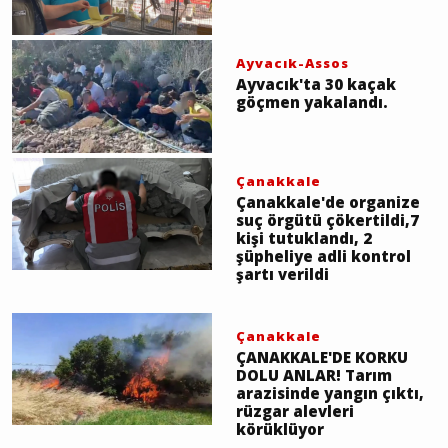
Ayvacık-Assos
Ayvacık'ta 30 kaçak
göçmen yakalandı.
Çanakkale
Çanakkale'de organize
suç örgütü çökertildi,7
kişi tutuklandı, 2
şüpheliye adli kontrol
şartı verildi
Çanakkale
ÇANAKKALE'DE KORKU
DOLU ANLAR! Tarım
arazisinde yangın çıktı,
rüzgar alevleri
körüklüyor