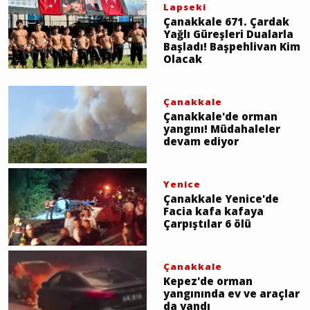
Lapseki
Çanakkale 671. Çardak
Yağlı Güreşleri Dualarla
Başladı! Başpehlivan Kim
Olacak
Çanakkale
Çanakkale'de orman
yangını! Müdahaleler
devam ediyor
Yenice
Çanakkale Yenice'de
Facia kafa kafaya
Çarpıştılar 6 ölü
Çanakkale
Kepez'de orman
yangınında ev ve araçlar
da yandı