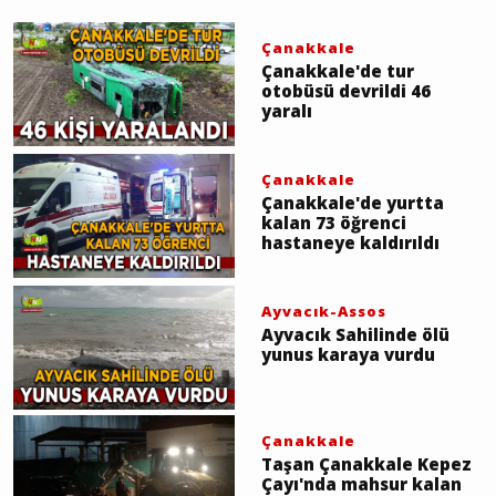
Çanakkale
Çanakkale'de tur
otobüsü devrildi 46
yaralı
Çanakkale
Çanakkale'de yurtta
kalan 73 öğrenci
hastaneye kaldırıldı
Ayvacık-Assos
Ayvacık Sahilinde ölü
yunus karaya vurdu
Çanakkale
Taşan Çanakkale Kepez
Çayı'nda mahsur kalan