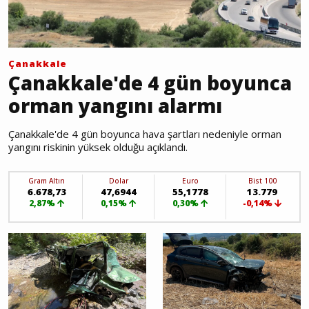
Çanakkale
Çanakkale'de 4 gün boyunca
orman yangını alarmı
Çanakkale'de 4 gün boyunca hava şartları nedeniyle orman
yangını riskinin yüksek olduğu açıklandı.
Gram Altın
Dolar
Euro
Bist 100
6.678,73
47,6944
55,1778
13.779
2,87%
0,15%
0,30%
-0,14%