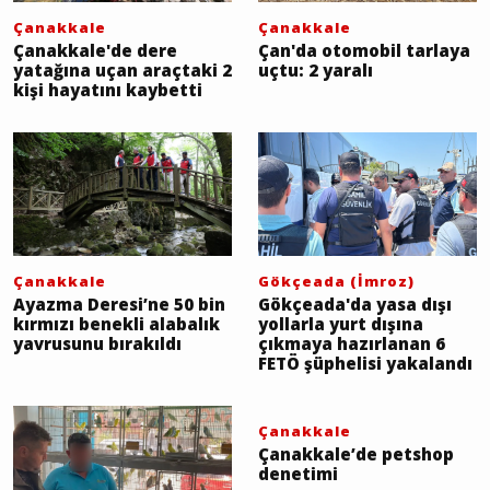
Çanakkale
Çanakkale
Çanakkale'de dere
Çan'da otomobil tarlaya
yatağına uçan araçtaki 2
uçtu: 2 yaralı
kişi hayatını kaybetti
Çanakkale
Gökçeada (İmroz)
Ayazma Deresi’ne 50 bin
Gökçeada'da yasa dışı
kırmızı benekli alabalık
yollarla yurt dışına
yavrusunu bırakıldı
çıkmaya hazırlanan 6
FETÖ şüphelisi yakalandı
Çanakkale
Çanakkale’de petshop
denetimi