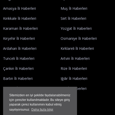
Amasya İli Haberleri
Muş İli Haberleri
Kırıkkale İli Haberleri
Siirt İli Haberleri
Karaman İli Haberleri
Yozgat İli Haberleri
Kırşehir İli Haberleri
Osmaniye İli Haberleri
Ardahan İli Haberleri
Kırklareli İli Haberleri
Tunceli İli Haberleri
Artvin İli Haberleri
Çankırı İli Haberleri
Rize İli Haberleri
Bartın İli Haberleri
Iğdır İli Haberleri
Giresun İli Haberleri
Kilis İli Haberleri
Sitemizden en iyi şekilde faydalanabilmeniz
Gümüşhane İli Haberleri
için çerezler kullanılmaktadır. Bu siteye giriş
yaparak çerez kullanımını kabul etmiş
sayılıyorsunuz.
Daha fazla bilgi