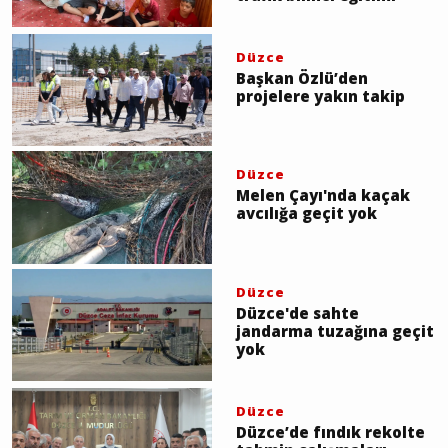
Düzce
Başkan Özlü’den
projelere yakın takip
Düzce
Melen Çayı'nda kaçak
avcılığa geçit yok
Düzce
Düzce'de sahte
jandarma tuzağına geçit
yok
Düzce
Düzce’de fındık rekolte