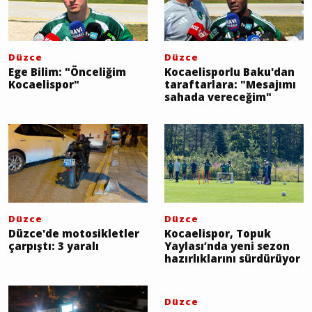
Düzce
Düzce
Ege Bilim: "Önceliğim
Kocaelisporlu Baku'dan
Kocaelispor"
taraftarlara: "Mesajımı
sahada vereceğim"
Düzce
Düzce
Düzce'de motosikletler
Kocaelispor, Topuk
çarpıştı: 3 yaralı
Yaylası’nda yeni sezon
hazırlıklarını sürdürüyor
Düzce