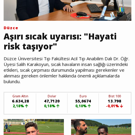
Düzce
Aşırı sıcak uyarısı: "Hayati
risk taşıyor"
Düzce Üniversitesi Tıp Fakültesi Acil Tıp Anabilim Dalı Dr. Öğr.
Üyesi Salih Karakoyun, sıcak havaların insan sağlığı üzerindeki
etkileri, sıcak çarpması durumunda yapılması gerekenler ve
alınması gereken önlemler hakkında önemli açıklamalarda
bulundu.
Gram Altın
Dolar
Euro
Bist 100
6.634,28
47,7120
55,0674
13.798
2,18%
0,18%
0,10%
-0,01%