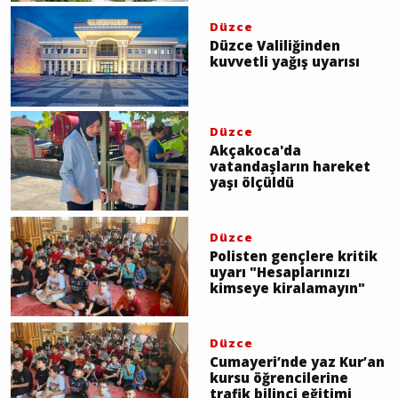
Düzce
Düzce Valiliğinden
kuvvetli yağış uyarısı
Düzce
Akçakoca'da
vatandaşların hareket
yaşı ölçüldü
Düzce
Polisten gençlere kritik
uyarı "Hesaplarınızı
kimseye kiralamayın"
Düzce
Cumayeri’nde yaz Kur’an
kursu öğrencilerine
trafik bilinci eğitimi