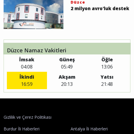
Düzce
2 milyon avro'luk destek
Düzce Namaz Vakitleri
İmsak
Güneş
Öğle
04:08
05:49
13:06
İkindi
Akşam
Yatsı
16:59
20:13
21:48
Gizlilik ve Çerez Politikası
Burdur İli Haberleri
Antalya İli Haberleri