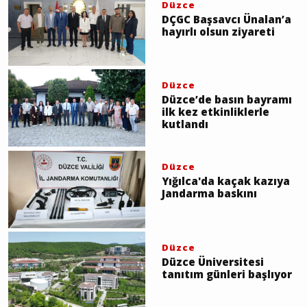
Düzce
DÇGC Başsavcı Ünalan’a
hayırlı olsun ziyareti
Düzce
Düzce’de basın bayramı
ilk kez etkinliklerle
kutlandı
Düzce
Yığılca'da kaçak kazıya
Jandarma baskını
Düzce
Düzce Üniversitesi
tanıtım günleri başlıyor