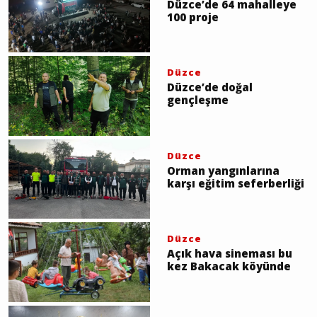
Düzce’de 64 mahalleye
100 proje
Düzce
Düzce’de doğal
gençleşme
Düzce
Orman yangınlarına
karşı eğitim seferberliği
Düzce
Açık hava sineması bu
kez Bakacak köyünde