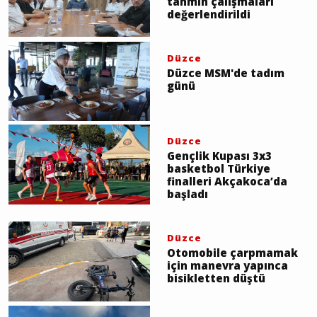
tahmin çalışmaları
değerlendirildi
Düzce
Düzce MSM'de tadım
günü
Düzce
Gençlik Kupası 3x3
basketbol Türkiye
finalleri Akçakoca’da
başladı
Düzce
Otomobile çarpmamak
için manevra yapınca
bisikletten düştü