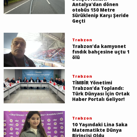
Antalya'dan dönen
otobüs 150 Metre
Sürüklenip Karşı Şeride
Geçti
Trabzon
Trabzon’da kamyonet
fındık bahçesine uçtu 1
ölü
Trabzon
TİMBİR Yönetimi
Trabzon’da Toplandı:
Türk Dünyası İçin Ortak
Haber Portalı Geliyor!
Trabzon
10 Yaşındaki Lina Saka
Matematikte Dünya
Birincisi Oldu