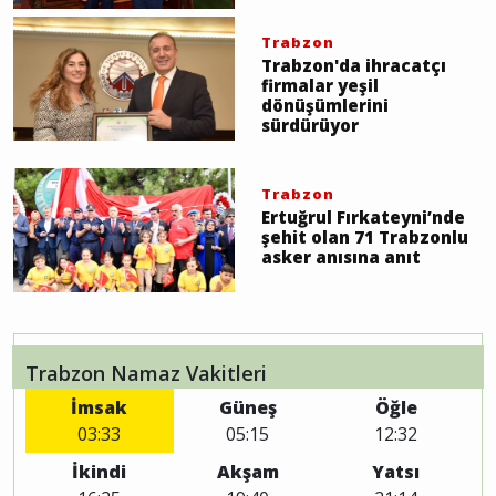
Trabzon
Trabzon'da ihracatçı
firmalar yeşil
dönüşümlerini
sürdürüyor
Trabzon
Ertuğrul Fırkateyni’nde
şehit olan 71 Trabzonlu
asker anısına anıt
Trabzon Namaz Vakitleri
İmsak
Güneş
Öğle
03:33
05:15
12:32
İkindi
Akşam
Yatsı