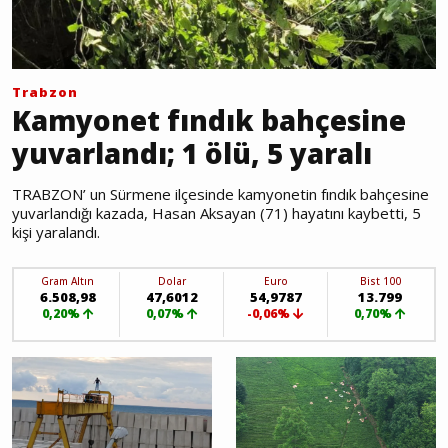
Trabzon
Kamyonet fındık bahçesine
yuvarlandı; 1 ölü, 5 yaralı
TRABZON’ un Sürmene ilçesinde kamyonetin fındık bahçesine
yuvarlandığı kazada, Hasan Aksayan (71) hayatını kaybetti, 5
kişi yaralandı.
Gram Altın
Dolar
Euro
Bist 100
6.508,98
47,6012
54,9787
13.799
0,20%
0,07%
-0,06%
0,70%