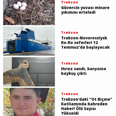
Trabzon
Güvercin yuvası minare
yıkımını erteledi
Trabzon
Trabzon-Novorossiysk
Ro-Ro seferleri 12
Temmuz'da başlayacak
Trabzon
Hırsız sandı, karşısına
baykuş çıktı
Trabzon
Trabzon'daki "Ot Biçme"
Katliamında Kahreden
Haber! Ölü Sayısı
Yükseldi