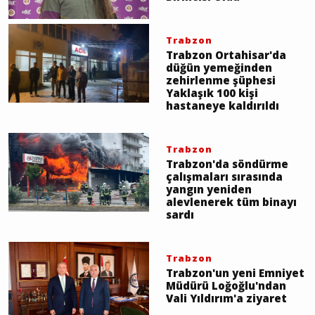
Trabzon
Trabzon Ortahisar'da
düğün yemeğinden
zehirlenme şüphesi
Yaklaşık 100 kişi
hastaneye kaldırıldı
Trabzon
Trabzon'da söndürme
çalışmaları sırasında
yangın yeniden
alevlenerek tüm binayı
sardı
Trabzon
Trabzon'un yeni Emniyet
Müdürü Loğoğlu'ndan
Vali Yıldırım'a ziyaret