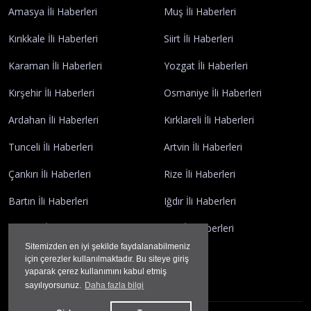
Amasya İli Haberleri
Muş İli Haberleri
Kırıkkale İli Haberleri
Siirt İli Haberleri
Karaman İli Haberleri
Yozgat İli Haberleri
Kırşehir İli Haberleri
Osmaniye İli Haberleri
Ardahan İli Haberleri
Kırklareli İli Haberleri
Tunceli İli Haberleri
Artvin İli Haberleri
Çankırı İli Haberleri
Rize İli Haberleri
Bartın İli Haberleri
Iğdır İli Haberleri
Giresun İli Haberleri
Kilis İli Haberleri
Sitemizden en iyi şekilde faydalanabilmeniz
Gümüşhane İli Haberleri
için çerezler kullanılmaktadır. Bu siteye giriş
yaparak çerez kullanımını kabul etmiş
sayılıyorsunuz.
Daha fazla bilgi