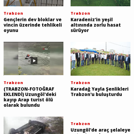
Trabzon
Trabzon
Gençlerin dev bloklar ve
Karadeniz'in yeşil
vincin üzerinde tehlikeli
altınında zorlu hasat
oyunu
sürüyor
Trabzon
Trabzon
(TRABZON-FOTOĞRAF
Karadağ Yayla Şenlikleri
EKLENDİ) Uzungöl'deki
Trabzon'u buluşturdu
kayıp Arap turist ölü
olarak bulundu
Trabzon
Uzungöl'de araç şelaleye