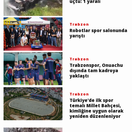
uçtu: 1 yaralı
Trabzon
Robotlar spor salonunda
yarıştı
Trabzon
Trabzonspor, Onuachu
dışında tam kadroya
yaklaştı
Trabzon
Türkiye'de ilk spor
temalı Millet Bahçesi,
kimliğine uygun olarak
yeniden düzenleniyor