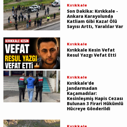
Kırıkkale
Son Dakika: Kırıkkale -
Ankara Karayolunda
Katliam Gibi Kaza! Ölü
Sayısı Arttı, Yaralılar Var
Kırıkkale
Kırıkkale Kesin Vefat
Resul Yazgı Vefat Etti
Kırıkkale
Kırıkkale'de
Jandarmadan
Kaçamadılar:
Kesinleşmiş Hapis Cezası
Bulunan 3 Firari Hükümlü
Hücreye Gönderildi
Kırıkkale