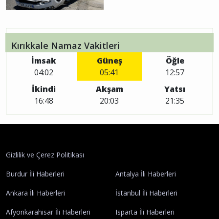
Kırıkkale Namaz Vakitleri
İmsak
Güneş
Öğle
04:02
05:41
12:57
İkindi
Akşam
Yatsı
16:48
20:03
21:35
Gizlilik ve Çerez Politikası
Burdur İli Haberleri
Antalya İli Haberleri
Ankara İli Haberleri
İstanbul İli Haberleri
Afyonkarahisar İli Haberleri
Isparta İli Haberleri