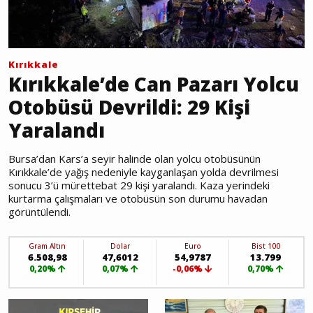
Kırıkkale
Kırıkkale’de Can Pazarı Yolcu
Otobüsü Devrildi: 29 Kişi
Yaralandı
Bursa’dan Kars’a seyir halinde olan yolcu otobüsünün
Kırıkkale’de yağış nedeniyle kayganlaşan yolda devrilmesi
sonucu 3’ü mürettebat 29 kişi yaralandı. Kaza yerindeki
kurtarma çalışmaları ve otobüsün son durumu havadan
görüntülendi.
Gram Altın
Dolar
Euro
Bist 100
6.508,98
47,6012
54,9787
13.799
0,20%
0,07%
-0,06%
0,70%