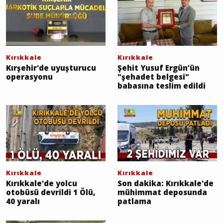
Kırıkkale
Kırıkkale
Kırşehir'de uyuşturucu
Şehit Yusuf Ergün’ün
operasyonu
"şehadet belgesi"
babasına teslim edildi
Kırıkkale
Kırıkkale
Kırıkkale'de yolcu
Son dakika: Kırıkkale'de
otobüsü devrildi 1 Ölü,
mühimmat deposunda
40 yaralı
patlama