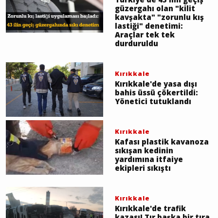
güzergahı olan "kilit
kavşakta" "zorunlu kış
lastiği" denetimi:
Araçlar tek tek
durduruldu
Kırıkkale
Kırıkkale'de yasa dışı
bahis üssü çökertildi:
Yönetici tutuklandı
Kırıkkale
Kafası plastik kavanoza
sıkışan kedinin
yardımına itfaiye
ekipleri sıkıştı
Kırıkkale
Kırıkkale'de trafik
kazası! Tır başka bir tıra