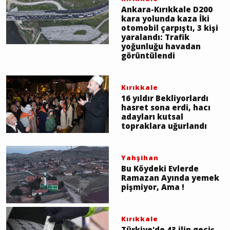
Ankara-Kırıkkale D200
kara yolunda kaza İki
otomobil çarpıştı, 3 kişi
yaralandı: Trafik
yoğunluğu havadan
görüntülendi
Kırıkkale
16 yıldır Bekliyorlardı
hasret sona erdi, hacı
adayları kutsal
topraklara uğurlandı
Yahşihan
Bu Köydeki Evlerde
Ramazan Ayında yemek
pişmiyor, Ama !
Kırıkkale
Türkiye'de 43 ilin geçiş