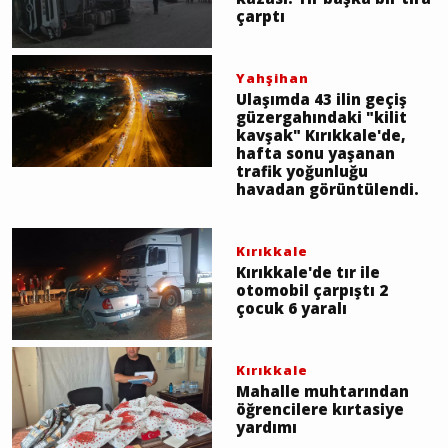
çarptı
Yahşihan
Ulaşımda 43 ilin geçiş
güzergahındaki "kilit
kavşak" Kırıkkale'de,
hafta sonu yaşanan
trafik yoğunluğu
havadan görüntülendi.
Kırıkkale
Kırıkkale'de tır ile
otomobil çarpıştı 2
çocuk 6 yaralı
Kırıkkale
Mahalle muhtarından
öğrencilere kırtasiye
yardımı