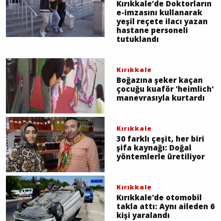
Kırıkkale’de Doktorların
e-imzasını kullanarak
yeşil reçete ilacı yazan
hastane personeli
tutuklandı
Kırıkkale
Boğazına şeker kaçan
çocuğu kuaför 'heimlich'
manevrasıyla kurtardı
Kırıkkale
30 farklı çeşit, her biri
şifa kaynağı: Doğal
yöntemlerle üretiliyor
Kırıkkale
Kırıkkale'de otomobil
takla attı: Aynı aileden 6
kişi yaralandı