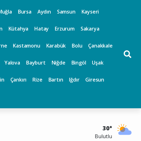
Muğla
Bursa
Aydın
Samsun
Kayseri
n
Kütahya
Hatay
Erzurum
Sakarya
rne
Kastamonu
Karabük
Bolu
Çanakkale
Yalova
Bayburt
Niğde
Bingöl
Uşak
in
Çankırı
Rize
Bartın
Iğdır
Giresun
30°
Bulutlu