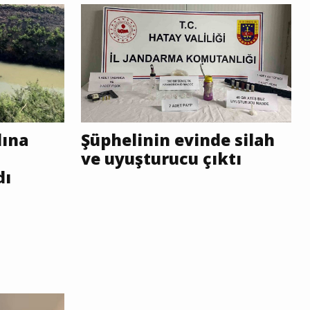
lına
Şüphelinin evinde silah
ve uyuşturucu çıktı
dı