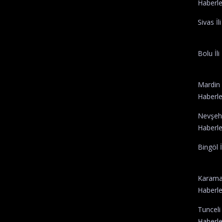
Haberle
Sivas İl
Bolu İli
Mardin İ
Haberle
Nevşehir
Haberle
Bingöl İ
Karaman
Haberle
Tunceli 
Haberle