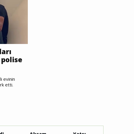
ları
polise
ı evinin
rk etti.