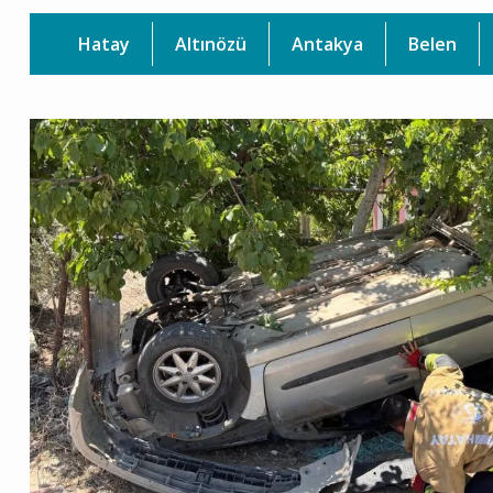
Hatay
Altınözü
Antakya
Belen