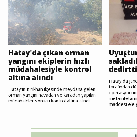
Hatay'da çıkan orman
Uyuştu
yangını ekiplerin hızlı
sakladı
müdahalesiyle kontrol
dedirtt
altına alındı
Hatay’da jand
tarafından d
Hatay’ın Kırıkhan ilçesinde meydana gelen
operasyonunda
orman yangını havadan ve karadan yapılan
metamfetamin
müdahaleler sonucu kontrol altına alındı.
maddesi ele ge