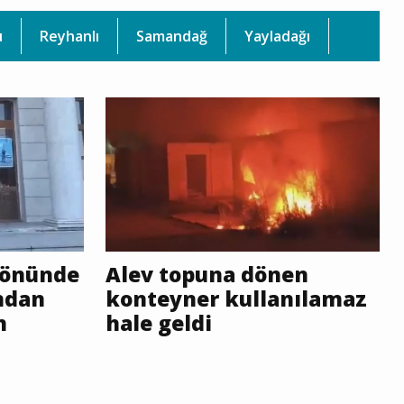
u
Reyhanlı
Samandağ
Yayladağı
ü önünde
Alev topuna dönen
ından
konteyner kullanılamaz
n
hale geldi