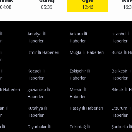
İmsak
Güneş
Öğle
İkin
04:08
05:39
12:46
16:3
li
Antalya İli
Ankara İli
İstanbul İli
ri
Haberleri
Haberleri
Haberleri
li
İzmir İli Haberleri
Muğla İli Haberleri
Bursa İli H
ri
İli
Kocaeli İli
Eskişehir İli
Balıkesir İli
ri
Haberleri
Haberleri
Haberleri
li Haberleri
gaziantep İli
Mersin İli
Bilecik İli 
Haberleri
Haberleri
n İli
Kütahya İli
Hatay İli Haberleri
Erzurum İli
ri
Haberleri
Haberleri
İli
Diyarbakır İli
Tekirdağ İli
Şanlıurfa İl