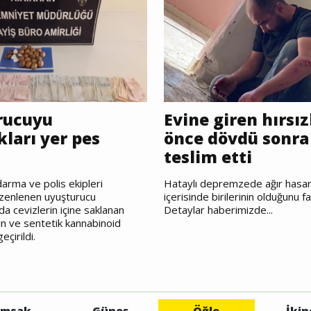
rucuyu
Evine giren hırsız
kları yer pes
önce dövdü sonra 
i
teslim etti
arma ve polis ekipleri
Hataylı depremzede ağır hasarl
üzenlenen uyuşturucu
içerisinde birilerinin olduğunu fa
 cevizlerin içine saklanan
Detaylar haberimizde...
 ve sentetik kannabinoid
çirildi.