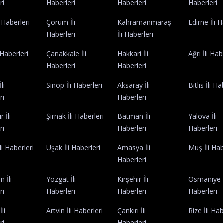
ri
Haberleri
Haberleri
Haberleri
i Haberleri
Çorum İli
Kahramanmaraş
Edirne İli 
Haberleri
İli Haberleri
 Haberleri
Çanakkale İli
Hakkari İli
Ağrı İli Hab
Haberleri
Haberleri
li
Sinop İli Haberleri
Aksaray İli
Bitlis İli H
ri
Haberleri
 İli
Şırnak İli Haberleri
Batman İli
Yalova İli
ri
Haberleri
Haberleri
li Haberleri
Uşak İli Haberleri
Amasya İli
Muş İli Hab
Haberleri
 İli
Yozgat İli
Kırşehir İli
Osmaniye İ
ri
Haberleri
Haberleri
Haberleri
İli
Artvin İli Haberleri
Çankırı İli
Rize İli Hab
ri
Haberleri