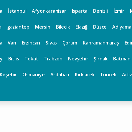
a
İstanbul
Afyonkarahisar
Isparta
Denizli
İzmir
a
gaziantep
Mersin
Bilecik
Elazığ
Düzce
Adıyama
a
Van
Erzincan
Sivas
Çorum
Kahramanmaraş
Edi
y
Bitlis
Tokat
Trabzon
Nevşehir
Şırnak
Batman
Kırşehir
Osmaniye
Ardahan
Kırklareli
Tunceli
Artv