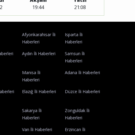
di
Akşam
Yatsı
2
19:44
21:08
Afyonkarahisar İli
Isparta İli
Haberleri
Haberleri
aberleri
Aydın İli Haberleri
Samsun İli
Haberleri
Manisa İli
Adana İli Haberleri
Haberleri
Haberleri
Elazığ İli Haberleri
Düzce İli Haberleri
Sakarya İli
Zonguldak İli
Haberleri
Haberleri
i
Van İli Haberleri
Erzincan İli