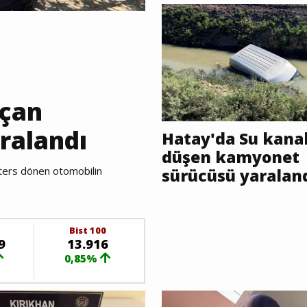
uçan
ralandı
Hatay'da Su kana
düşen kamyonet
ters dönen otomobilin
sürücüsü yaralan
Bist 100
9
13.916
0,85%