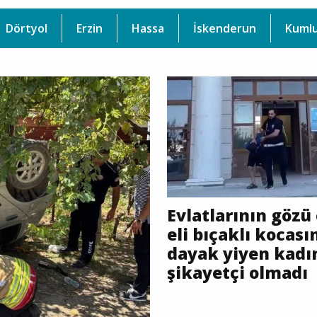
Dörtyol
Erzin
Hassa
İskenderun
Kuml
Evlatlarının göz
eli bıçaklı kocas
dayak yiyen kadı
şikayetçi olmadı